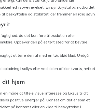
g energi, kan dens stærke, jordforbindende
 sikkerhed i soveværelset. En pyritkrystal på natbordet
af beskyttelse og stabilitet, der fremmer en rolig søvn.
yrit
fugtighed, da det kan føre til oxidation eller
 smuldre. Opbevar den på et tørt sted for at bevare
rsigtigt at tørre den af med en tør, blød klud. Undgå
opladning i sollys eller ved siden af klar kvarts, hvilket
 dit hjem
un en måde at tilføje visuel interesse og luksus til dit
lens positive energier på. Uanset om det er som et
itet på kontoret eller en kilde til beskyttelse i