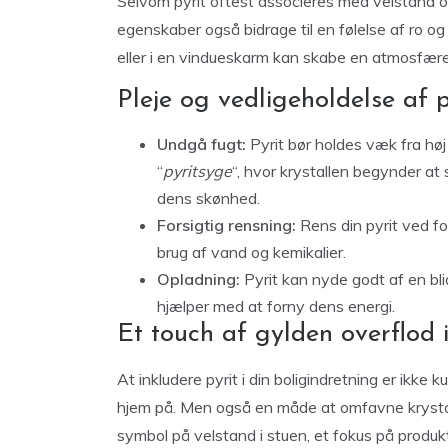
Selvom pyrit oftest associeres med velstand o
egenskaber også bidrage til en følelse af ro og
eller i en vindueskarm kan skabe en atmosfære 
Pleje og vedligeholdelse af p
Undgå fugt:
Pyrit bør holdes væk fra høj 
“
pyritsyge
“, hvor krystallen begynder at
dens skønhed.
Forsigtig rensning:
Rens din pyrit ved fo
brug af vand og kemikalier.
Opladning:
Pyrit kan nyde godt af en blid 
hjælper med at forny dens energi.
Et touch af gylden overflod i
At inkludere pyrit i din boligindretning er ikke k
hjem på. Men også en måde at omfavne krystal
symbol på velstand i stuen, et fokus på produktiv