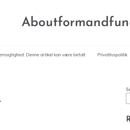
Aboutformandfunc
msigtighed: Denne artikel kan være betalt
Privatlivspolitik
t
S
t
R