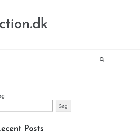
tion.dk
øg
Søg
ecent Posts