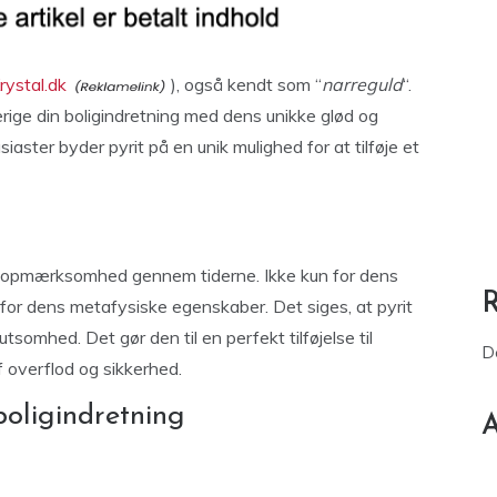
rystal.dk
), også kendt som “
narreguld
“.
ige din boligindretning med dens unikke glød og
iaster byder pyrit på en unik mulighed for at tilføje et
ts opmærksomhed gennem tiderne. Ikke kun for dens
or dens metafysiske egenskaber. Det siges, at pyrit
tsomhed. Det gør den til en perfekt tilføjelse til
D
f overflod og sikkerhed.
boligindretning
A