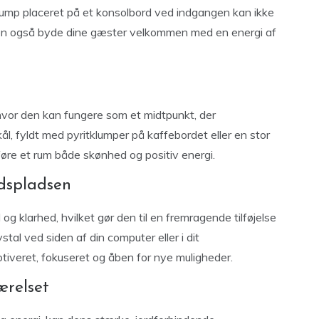
klump placeret på et konsolbord ved indgangen kan ikke
 Men også byde dine gæster velkommen med en energi af
, hvor den kan fungere som et midtpunkt, der
l, fyldt med pyritklumper på kaffebordet eller en stor
lføre et rum både skønhed og positiv energi.
dspladsen
og klarhed, hvilket gør den til en fremragende tilføjelse
ystal ved siden af din computer eller i dit
iveret, fokuseret og åben for nye muligheder.
ærelset