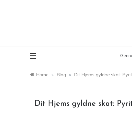
Skip
to
content
Genne
Home
»
Blog
»
Dit Hjems gyldne skat: Pyri
Dit Hjems gyldne skat: Pyri