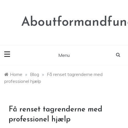
Skip
to
content
Aboutformandfunc
Menu
Home
»
Blog
»
Få renset tagrenderne med
professionel hjælp
Få renset tagrenderne med
professionel hjælp