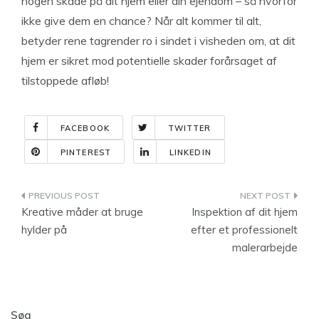
nogen skade på dit hjem eller din ejendom – så hvorfor
ikke give dem en chance? Når alt kommer til alt,
betyder rene tagrender ro i sindet i visheden om, at dit
hjem er sikret mod potentielle skader forårsaget af
tilstoppede afløb!
FACEBOOK
TWITTER
PINTEREST
LINKEDIN
Indlægsnavigation
Kreative måder at bruge
Inspektion af dit hjem
hylder på
efter et professionelt
malerarbejde
Søg